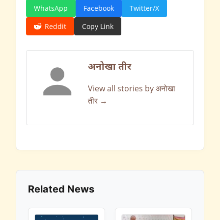
WhatsApp
Facebook
Twitter/X
Reddit
Copy Link
अनोखा तीर
View all stories by अनोखा
तीर →
Related News