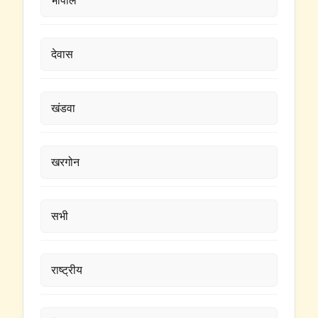
भोपाल
देवास
खंडवा
खरगोन
सभी
राष्ट्रीय