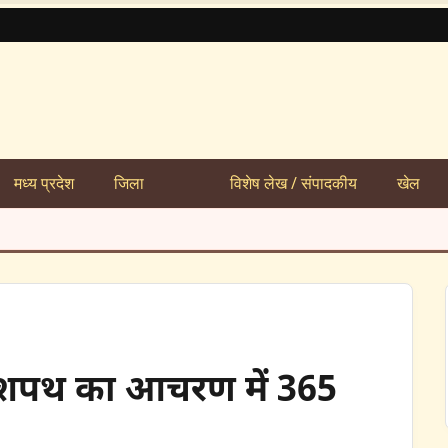
मध्य प्रदेश
जिला
विशेष लेख / संपादकीय
खेल
त शपथ का आचरण में 365