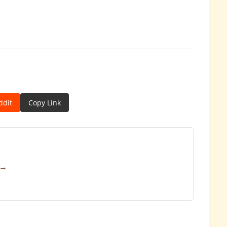
ddit
Copy Link
 →