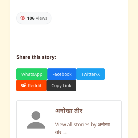
106
Views
Share this story:
WhatsApp
Facebook
Twitter/X
Reddit
Copy Link
अनोखा तीर
View all stories by अनोखा
तीर →