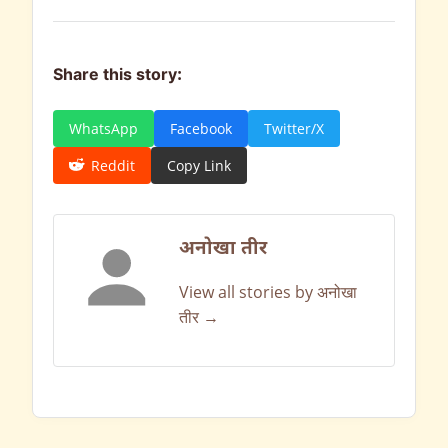
Share this story:
WhatsApp
Facebook
Twitter/X
Reddit
Copy Link
अनोखा तीर
View all stories by अनोखा
तीर →