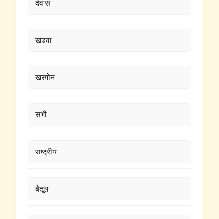
देवास
खंडवा
खरगोन
सभी
राष्ट्रीय
बैतूल