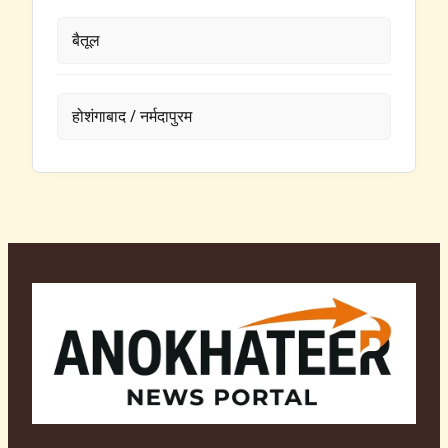
बैतूल
होशंगाबाद / नर्मदापुरम