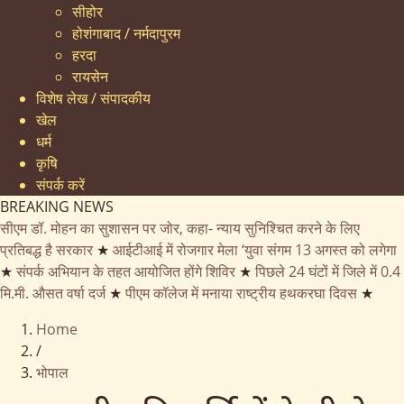
सीहोर
होशंगाबाद / नर्मदापुरम
हरदा
रायसेन
विशेष लेख / संपादकीय
खेल
धर्म
कृषि
संपर्क करें
BREAKING NEWS
सीएम डॉ. मोहन का सुशासन पर जोर, कहा- न्याय सुनिश्चित करने के लिए
प्रतिबद्ध है सरकार
★
आईटीआई में रोजगार मेला ‘युवा संगम 13 अगस्त को लगेगा
★
संपर्क अभियान के तहत आयोजित होंगे शिविर
★
पिछले 24 घंटों में जिले में 0.4
मि.मी. औसत वर्षा दर्ज
★
पीएम कॉलेज में मनाया राष्ट्रीय हथकरघा दिवस
★
Home
/
भोपाल