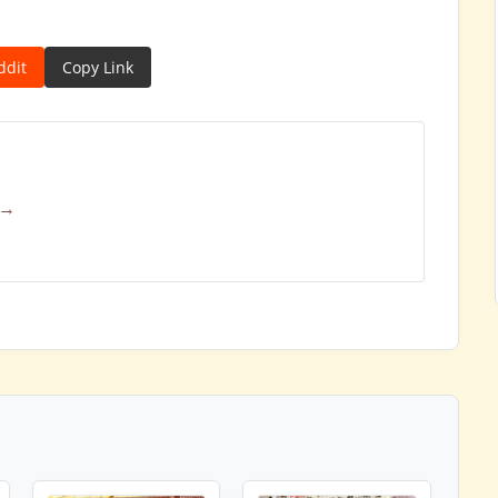
ddit
Copy Link
 →