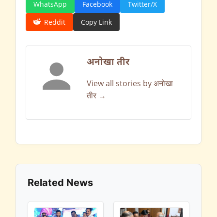
WhatsApp
Facebook
Twitter/X
Reddit
Copy Link
अनोखा तीर
View all stories by अनोखा
तीर →
Related News