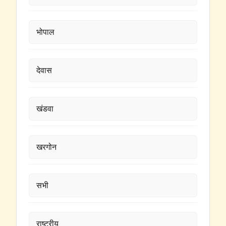
भोपाल
देवास
खंडवा
खरगोन
सभी
राष्ट्रीय