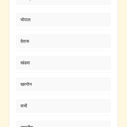
भोपाल
देवास
खंडवा
खरगोन
सभी