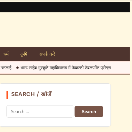
धर्म
कृषि
संपर्क करें
साहेब भुस्कुटे महाविद्यालय में फैकल्टी डेवलपमेंट प्रोग्राम शुरू
★
कावड़ यात्रियों का
SEARCH / खोजें
Search
for: