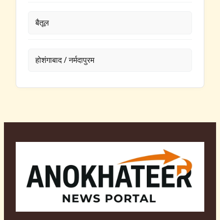
बैतूल
होशंगाबाद / नर्मदापुरम