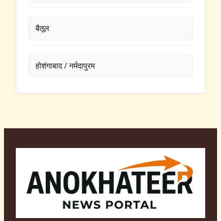
बैतूल
होशंगाबाद / नर्मदापुरम