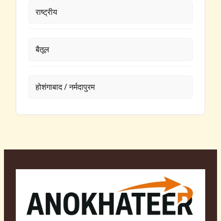
राष्ट्रीय
बैतूल
होशंगाबाद / नर्मदापुरम