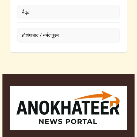
बैतूल
होशंगाबाद / नर्मदापुरम