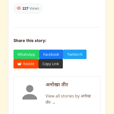
227
Views
Share this story:
WhatsApp
Facebook
Twitter/X
Reddit
Copy Link
अनोखा तीर
View all stories by अनोखा
तीर →