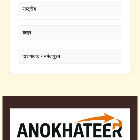
राष्ट्रीय
बैतूल
होशंगाबाद / नर्मदापुरम