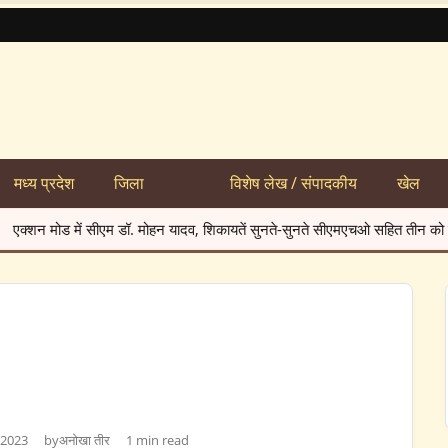
मध्य प्रदेश
जिला
विशेष लेख / संपादकीय
खेल
में सुअरों को हटाने की मांग -गंदगी फैलाने पर 500 रुपये जुर्माने की चेतावनी फोटो-01
 2023
by
अनोखा तीर
1 min read