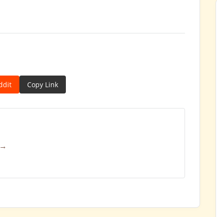
ddit
Copy Link
 →