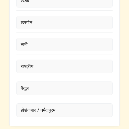
खंडवा
खरगोन
सभी
राष्ट्रीय
बैतूल
होशंगाबाद / नर्मदापुरम