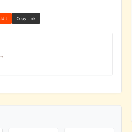
ddit
Copy Link
 →