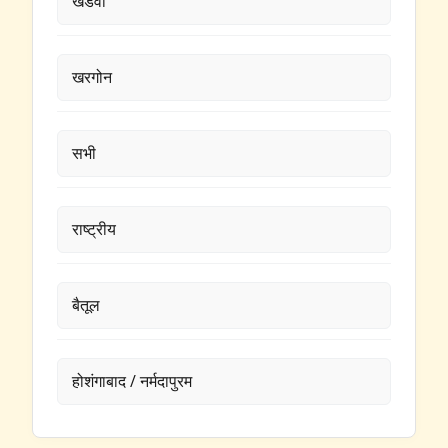
खंडवा
खरगोन
सभी
राष्ट्रीय
बैतूल
होशंगाबाद / नर्मदापुरम