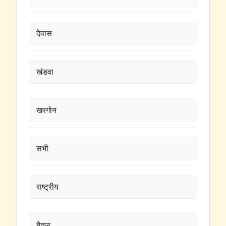
देवास
खंडवा
खरगोन
सभी
राष्ट्रीय
बैतूल