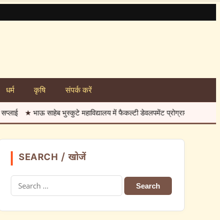
धर्म
कृषि
संपर्क करें
 भुस्कुटे महाविद्यालय में फैकल्टी डेवलपमेंट प्रोग्राम शुरू
★
कावड़ यात्रियों का स्वा
SEARCH / खोजें
Search
for: