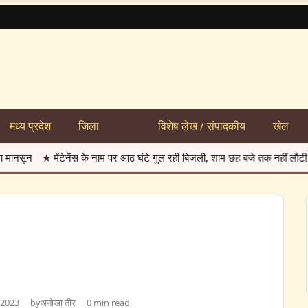
मध्य प्रदेश
जिला
विशेष लेख / संपादकीय
खेल
ेंस के नाम पर आठ घंटे गुल रही बिजली, शाम छह बजे तक नहीं लौटी सप्लाई
★
भाऊ साहेब
 2023
by
अनोखा तीर
0 min read