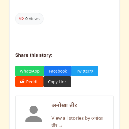
0
Views
Share this story:
WhatsApp
Facebook
Twitter/X
Reddit
Copy Link
अनोखा तीर
View all stories by अनोखा
तीर →