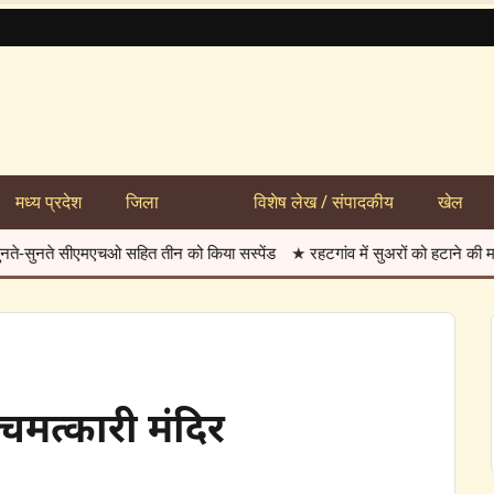
मध्य प्रदेश
जिला
विशेष लेख / संपादकीय
खेल
 पर 500 रुपये जुर्माने की चेतावनी फोटो-01 अनोखा तीर, रहटगांव। फसलों को नुकसान एवं 
 चमत्कारी मंदिर