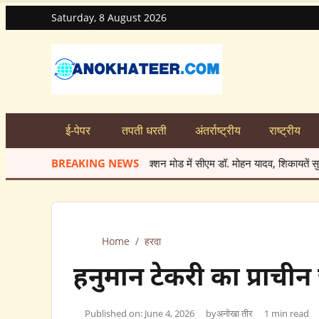
Saturday, 8 August 2026
ई-पेपर
तपती धरती
अंतर्राष्ट्रीय
राष्ट्रीय
चओ सहित तीन को किया सस्पेंड
BREAKING NEWS
★
रहटगांव में सुअरों को हटाने की मांग -गंदगी फैलाने
Home
/
हरदा
हनुमान टेकरी का प्राचीन
Published on: June 4, 2026
by
अनोखा तीर
1 min read