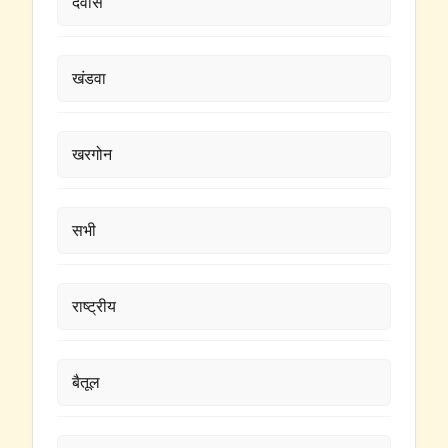
देवास
खंडवा
खरगोन
सभी
राष्ट्रीय
बैतूल