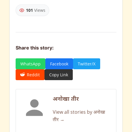
101
Views
Share this story:
WhatsApp
Facebook
Twitter/X
Reddit
Copy Link
अनोखा तीर
View all stories by अनोखा
तीर →