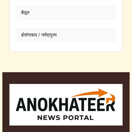
बैतूल
होशंगाबाद / नर्मदापुरम