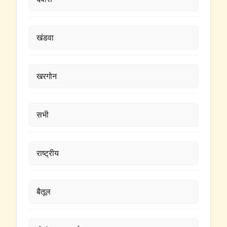
खंडवा
खरगोन
सभी
राष्ट्रीय
बैतूल