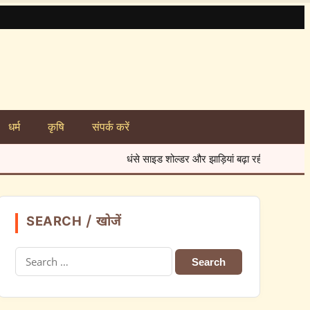
धर्म
कृषि
संपर्क करें
धंसे साइड शोल्डर और झाड़ियां बढ़ा रहीं हादसों का खतरा
★
7 अगस
SEARCH / खोजें
Search
for: