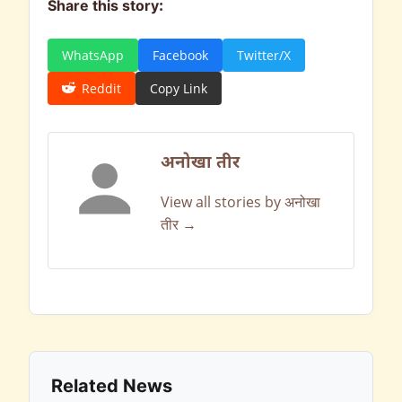
Share this story:
WhatsApp
Facebook
Twitter/X
Reddit
Copy Link
अनोखा तीर
View all stories by अनोखा
तीर →
Related News