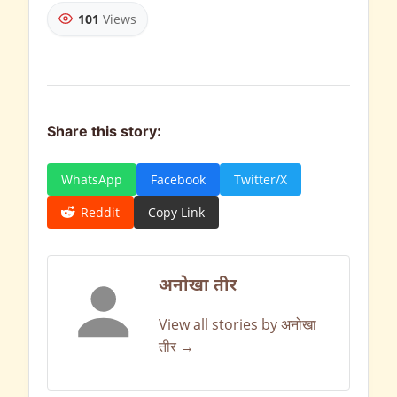
101
Views
Share this story:
WhatsApp
Facebook
Twitter/X
Reddit
Copy Link
अनोखा तीर
View all stories by अनोखा
तीर →