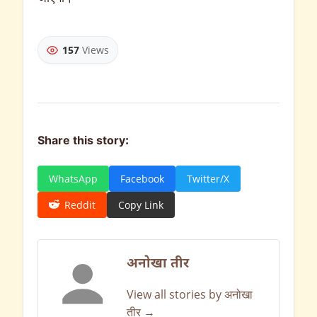
157
Views
Share this story:
WhatsApp
Facebook
Twitter/X
Reddit
Copy Link
अनोखा तीर
View all stories by अनोखा
तीर →