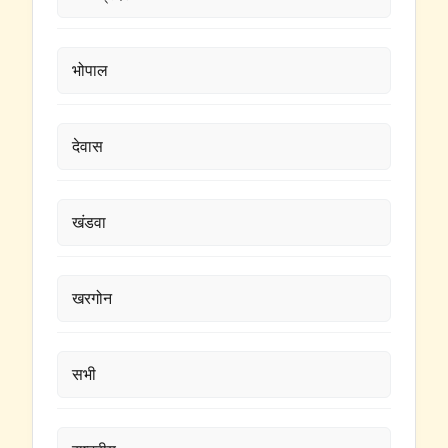
भोपाल
देवास
खंडवा
खरगोन
सभी