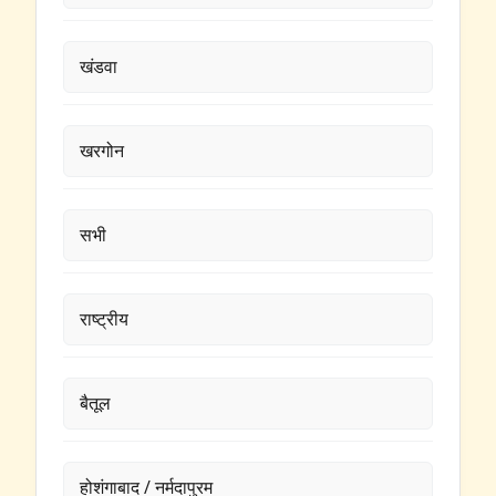
खंडवा
खरगोन
सभी
राष्ट्रीय
बैतूल
होशंगाबाद / नर्मदापुरम