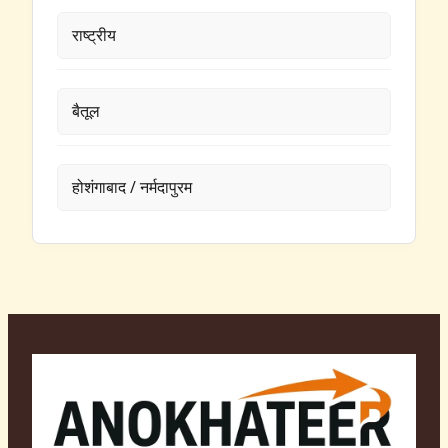
राष्ट्रीय
बैतूल
होशंगाबाद / नर्मदापुरम