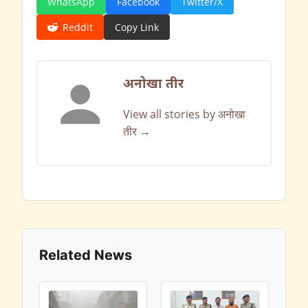
WhatsApp
Facebook
Twitter/X
Reddit
Copy Link
अनोखा तीर
View all stories by अनोखा
तीर →
Related News