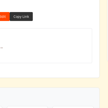
ddit
Copy Link
 →